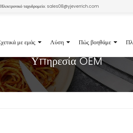
Ηλεκτρονικό ταχυδρομείο:
sales08@yjeverrich.com
χετικά με εμάς
Λύση
Πώς βοηθάμε
Πλ
Υπηρεσία OEM