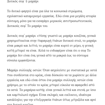
Δυτικός σεφ' s μαχαίρι
Το δυτικό φαγητό είναι για όλα τα κοινωνικά στρώματα,
σχολαστικό καταμερισμό εργασίας. Εδώ είναι μια μεγάλη ιστορία
σύντομη, μόνο για να εισαγάγει μερικούς αντιπροσωπευτικούς
Δυτικούς σεφ' Το μαχαίρι του.
Δυτικός σεφ' μαχαίρι: επίσης γνωστό ως μαχαίρι κουζίνας, γενικά
χρησιμοποιείται στην παραγωγή πιάτων δυτικού στυλ, το μαχαίρι
είναι μακρύ και λεπτό, το μαχαίρι είναι κυρτό εν μέρει, η γενική
κοπή μπορεί να είναι. Αλλά το ενδιαφέρον είναι ότι ο σεφ Το
μαχαίρι δεν είναι ένα, γενικά από τα μακριά έως τα σύντομα
σύνολα εμφανίζονται.
Μαχαίρι συλλογής οστών: Όταν ασχολείστε με συστατικά με οστά
που συνδέονται στο κρέας, είναι δύσκολο να τα χωρίσετε με άλλα
εργαλεία, και εδώ είναι όπου ένα μαχαίρι συλλογής οστών είναι
χρήσιμο, με το οποίο το κρέας μπορεί εύκολα να αφαιρεθεί από
τα οστά. Τα μαχαίρια κοπής είναι γενικά λεπτά και στενά, με ίσιο
και καμπυλωτό σχήμα. Είναι σκληρές και ευέλικτες, ιδιαίτερα
κατάλληλες για την επεξεργασία πιάτων όπως μπριζόλα και αρνί
στη δυτική κουζίνα.