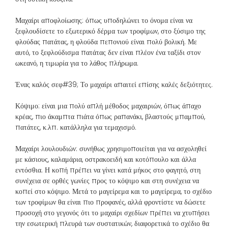
Μαχαίρι αποφλοίωσης: όπως υποδηλώνει το όνομα είναι να
ξεφλουδίσετε το εξωτερικό δέρμα των τροφίμων, στο ξύσιμο της
φλούδας πατάτας, η φλούδα πεπονιού είναι πολύ βολική. Με
αυτό, το ξεφλούδισμα πατάτας δεν είναι πλέον ένα ταξίδι στον
ωκεανό, η τιμωρία για το λάθος πλήρωμα.
Ένας καλός σεφ#39; Το μαχαίρι απαιτεί επίσης καλές δεξιότητες.
Κόψιμο: είναι μια πολύ απλή μέθοδος μαχαιριών, όπως άπαχο
κρέας, πιο άκαμπτα πιάτα όπως ραπανάκι, βλαστούς μπαμπού,
πατάτες, κ.λπ. κατάλληλα για τεμαχισμό.
Μαχαίρι λουλουδιών: συνήθως χρησιμοποιείται για να ασχοληθεί
με κάσιους, καλαμάρια, οστρακοειδή και κοτόπουλο και άλλα
εντόσθια. Η κοπή πρέπει να γίνει κατά μήκος στο φαγητό, στη
συνέχεια σε ορθές γωνίες προς το κόψιμο και στη συνέχεια να
κοπεί στο κόψιμο. Μετά το μαγείρεμα και το μαγείρεμα, το σχέδιο
των τροφίμων θα είναι πιο προφανές, αλλά φροντίστε να δώσετε
προσοχή στο γεγονός ότι το μαχαίρι σχεδίων πρέπει να χτυπήσει
την εσωτερική πλευρά των συστατικών, διαφορετικά το σχέδιο θα